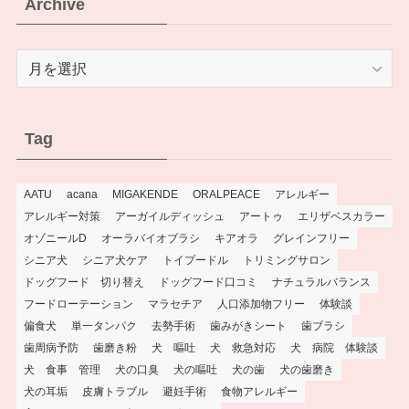
Archive
Archive
Tag
AATU
acana
MIGAKENDE
ORALPEACE
アレルギー
アレルギー対策
アーガイルディッシュ
アートゥ
エリザベスカラー
オゾニールD
オーラバイオブラシ
キアオラ
グレインフリー
シニア犬
シニア犬ケア
トイプードル
トリミングサロン
ドッグフード 切り替え
ドッグフード口コミ
ナチュラルバランス
フードローテーション
マラセチア
人口添加物フリー
体験談
偏食犬
単一タンパク
去勢手術
歯みがきシート
歯ブラシ
歯周病予防
歯磨き粉
犬 嘔吐
犬 救急対応
犬 病院 体験談
犬 食事 管理
犬の口臭
犬の嘔吐
犬の歯
犬の歯磨き
犬の耳垢
皮膚トラブル
避妊手術
食物アレルギー