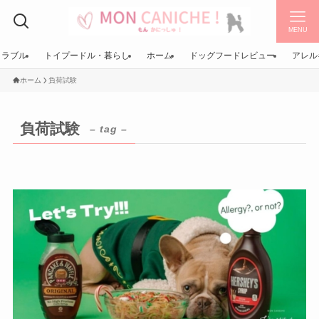
MENU
トラブル
トイプードル・暮らし
ホーム
ドッグフードレビュー
アレル
ホーム
負荷試験
負荷試験
– tag –