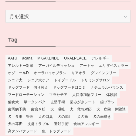
Archive
Tag
AATU
acana
MIGAKENDE
ORALPEACE
アレルギー
アレルギー対策
アーガイルディッシュ
アートゥ
エリザベスカラー
オゾニールD
オーラバイオブラシ
キアオラ
グレインフリー
シニア犬
シニア犬ケア
トイプードル
トリミングサロン
ドッグフード 切り替え
ドッグフード口コミ
ナチュラルバランス
フードローテーション
マラセチア
人口添加物フリー
体験談
偏食犬
単一タンパク
去勢手術
歯みがきシート
歯ブラシ
歯周病予防
歯磨き粉
犬 嘔吐
犬 救急対応
犬 病院 体験談
犬 食事 管理
犬の口臭
犬の嘔吐
犬の歯
犬の歯磨き
犬の耳垢
皮膚トラブル
避妊手術
食物アレルギー
高タンパクフード
魚 ドッグフード